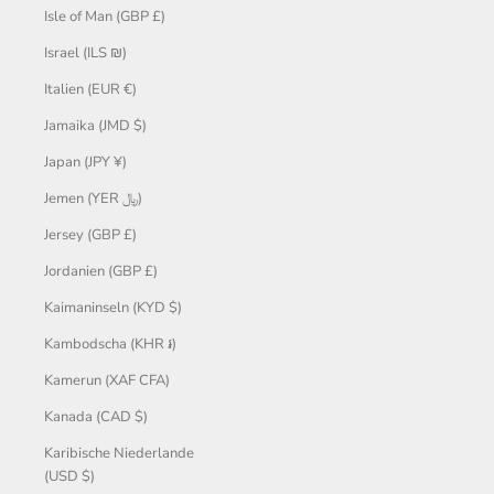
Isle of Man (GBP £)
Israel (ILS ₪)
Italien (EUR €)
Jamaika (JMD $)
Japan (JPY ¥)
Jemen (YER ﷼)
Jersey (GBP £)
Jordanien (GBP £)
Kaimaninseln (KYD $)
Kambodscha (KHR ៛)
Kamerun (XAF CFA)
Kanada (CAD $)
Karibische Niederlande
(USD $)