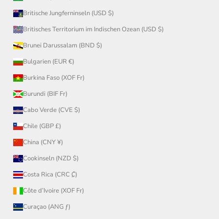
Britische Jungferninseln (USD $)
Britisches Territorium im Indischen Ozean (USD $)
Brunei Darussalam (BND $)
Bulgarien (EUR €)
Burkina Faso (XOF Fr)
Burundi (BIF Fr)
Cabo Verde (CVE $)
Chile (GBP £)
China (CNY ¥)
Cookinseln (NZD $)
Costa Rica (CRC ₡)
Côte d’Ivoire (XOF Fr)
Curaçao (ANG ƒ)