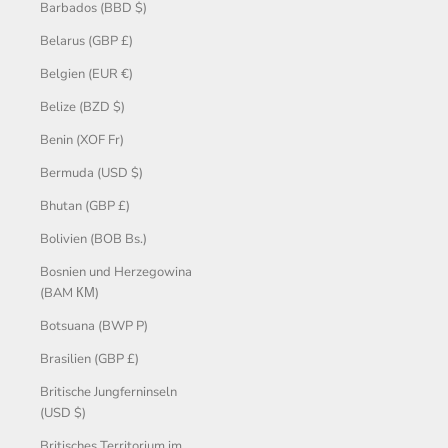
Barbados (BBD $)
Belarus (GBP £)
Belgien (EUR €)
Belize (BZD $)
Benin (XOF Fr)
Bermuda (USD $)
Bhutan (GBP £)
Bolivien (BOB Bs.)
Bosnien und Herzegowina
(BAM КМ)
Botsuana (BWP P)
Brasilien (GBP £)
Britische Jungferninseln
(USD $)
Britisches Territorium im