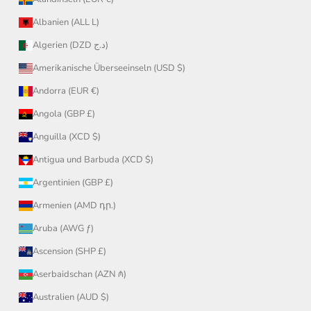
Albanien (ALL L)
Algerien (DZD د.ج)
Amerikanische Überseeinseln (USD $)
Andorra (EUR €)
Angola (GBP £)
Anguilla (XCD $)
Antigua und Barbuda (XCD $)
Argentinien (GBP £)
Armenien (AMD դր.)
Aruba (AWG ƒ)
Ascension (SHP £)
Aserbaidschan (AZN ₼)
Australien (AUD $)