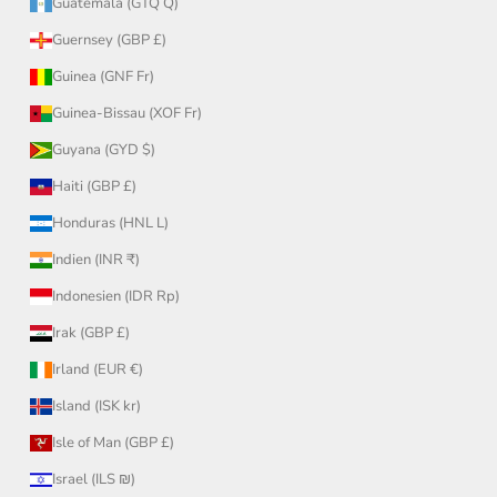
Guatemala (GTQ Q)
Guernsey (GBP £)
Guinea (GNF Fr)
Guinea-Bissau (XOF Fr)
Guyana (GYD $)
Haiti (GBP £)
Honduras (HNL L)
Indien (INR ₹)
Indonesien (IDR Rp)
Irak (GBP £)
Irland (EUR €)
Island (ISK kr)
Isle of Man (GBP £)
Israel (ILS ₪)