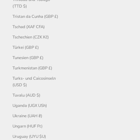
(TTD $)
Tristan da Cunha (GBP £)
Tschad (XAF CFA)
Tschechien (CZK Kč)
Türkei (GBP £)
Tunesien (GBP £)
Turkmenistan (GBP £)
Turks- und Caicosinseln
(USD $)
Tuvalu (AUD $)
Uganda (UGX USh)
Ukraine (UAH ₴)
Ungarn (HUF Ft)
Uruguay (UYU $U)