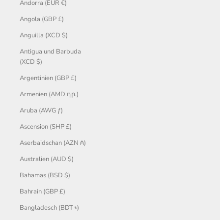
Andorra (EUR €)
Angola (GBP £)
Anguilla (XCD $)
Antigua und Barbuda
(XCD $)
Argentinien (GBP £)
Armenien (AMD դր.)
Aruba (AWG ƒ)
Ascension (SHP £)
Aserbaidschan (AZN ₼)
Australien (AUD $)
Bahamas (BSD $)
Bahrain (GBP £)
Bangladesch (BDT ৳)