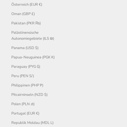
Österreich (EUR €)
Oman (GBP £)
Pakistan (PKR ₨)
Palästinensische
Autonomiegebiete (ILS ₪)
Panama (USD $)
Papua-Neuguinea (PGK K)
Paraguay (PYG ₲)
Peru (PEN S/)
Philippinen (PHP ₱)
Pitcairninseln (NZD $)
Polen (PLN zł)
Portugal (EUR €)
Republik Moldau (MDL L)