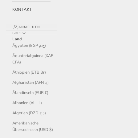
KONTAKT
ANMELDEN
GBP £
Land
Ägypten (EGP ج.م)
Äquatorialguinea (XAF
CFA)
Äthiopien (ETB Br)
Afghanistan (AFN ؋)
Ålandinseln (EUR €)
Albanien (ALL L)
Algerien (DZD د.ج)
Amerikanische
Überseeinseln (USD $)