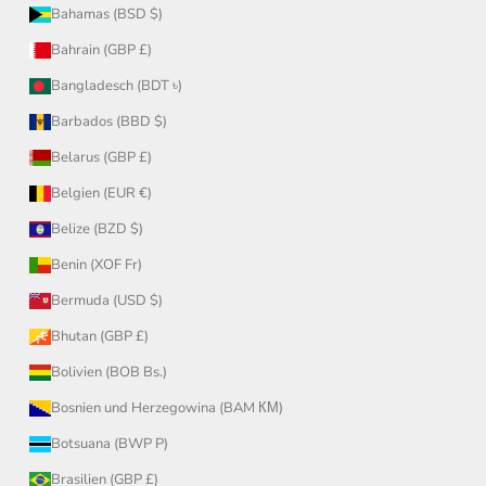
Bahamas (BSD $)
Bahrain (GBP £)
Bangladesch (BDT ৳)
Barbados (BBD $)
Belarus (GBP £)
Belgien (EUR €)
Belize (BZD $)
Benin (XOF Fr)
Bermuda (USD $)
Bhutan (GBP £)
Bolivien (BOB Bs.)
Bosnien und Herzegowina (BAM КМ)
Botsuana (BWP P)
Brasilien (GBP £)