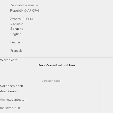
Zentralafrikanische
Republik (XAF CFA)
Zypern (EUR €)
Deutsch
Sprache
English
Deutsch
Français
Warenkorb
Dein Warenkorb ist leer
718 GT4 / SPYDER / GTS 4.0 BRAKES
Sortieren nach
Sortieren nach
Ausgewählt
Am relevantesten
meistverkauft