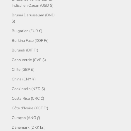
Indischen Ozean (USD $)
Brunei Darussalam (BND
$)
Bulgarien (EUR €)
Burkina Faso (XOF Fr)
Burundi (BIF Fr)
Cabo Verde (CVE $)
Chile (GBP £)
China (CNY ¥)
Cookinseln (NZD $)
Costa Rica (CRC ₡)
Côte d’Ivoire (XOF Fr)
Curaçao (ANG ƒ)
Dänemark (DKK kr.)