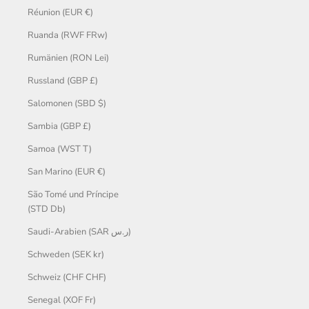
Réunion (EUR €)
Ruanda (RWF FRw)
Rumänien (RON Lei)
Russland (GBP £)
Salomonen (SBD $)
Sambia (GBP £)
Samoa (WST T)
San Marino (EUR €)
São Tomé und Príncipe
(STD Db)
Saudi-Arabien (SAR ر.س)
Schweden (SEK kr)
Schweiz (CHF CHF)
Senegal (XOF Fr)