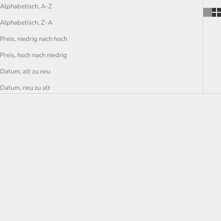
Alphabetisch, A-Z
Alphabetisch, Z-A
Preis, niedrig nach hoch
Preis, hoch nach niedrig
Datum, alt zu neu
Datum, neu zu alt
Optionen auswählen
Optionen auswählen
SURFACE TRANSFORMS
PAGID RSC1 BRAKE PADS