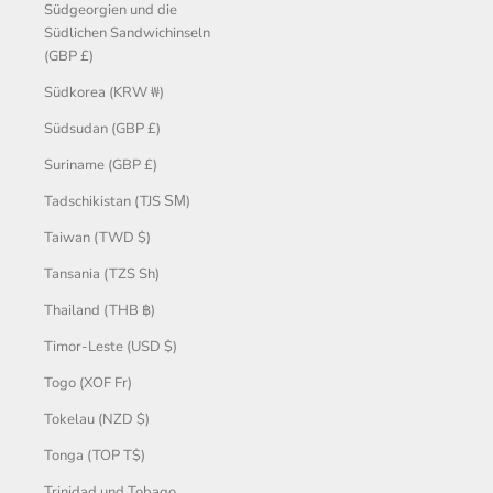
Südgeorgien und die
Südlichen Sandwichinseln
(GBP £)
Südkorea (KRW ₩)
Südsudan (GBP £)
Suriname (GBP £)
Tadschikistan (TJS ЅМ)
Taiwan (TWD $)
Tansania (TZS Sh)
Thailand (THB ฿)
Timor-Leste (USD $)
Togo (XOF Fr)
Tokelau (NZD $)
Tonga (TOP T$)
Trinidad und Tobago