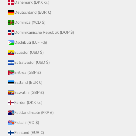
Dänemark (DKK kr.)
Deutschland (EUR €)
Dominica (XCD $)
Dominikanische Republik (DOP $)
Dschibuti (DJF Fdj)
Ecuador (USD $)
El Salvador (USD $)
Eritrea (GBP £)
Estland (EUR €)
Eswatini (GBP £)
Färöer (DKK kr.)
Falklandinseln (FKP £)
Fidschi (FJD $)
Finnland (EUR €)