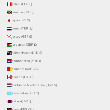
Italien (EUR €)
Jamaika (JMD $)
Japan (JPY ¥)
Jemen (YER ﷼)
Jersey (GBP £)
Jordanien (GBP £)
Kaimaninseln (KYD $)
Kambodscha (KHR ៛)
Kamerun (XAF CFA)
Kanada (CAD $)
Karibische Niederlande (USD $)
Kasachstan (KZT ₸)
Katar (QAR ر.ق)
Kenia (KES KSh)