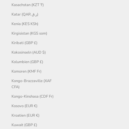
Kasachstan (KZT ₸)
Katar (QAR ر.ق)
Kenia (KES KSh)
Kirgisistan (KGS som)
Kiribati (GBP £)
Kokosinseln (AUD $)
Kolumbien (GBP £)
Komoren (KMF Fr)
Kongo-Brazzaville (XAF
CFA)
Kongo-Kinshasa (CDF Fr)
Kosovo (EUR €)
Kroatien (EUR €)
Kuwait (GBP £)