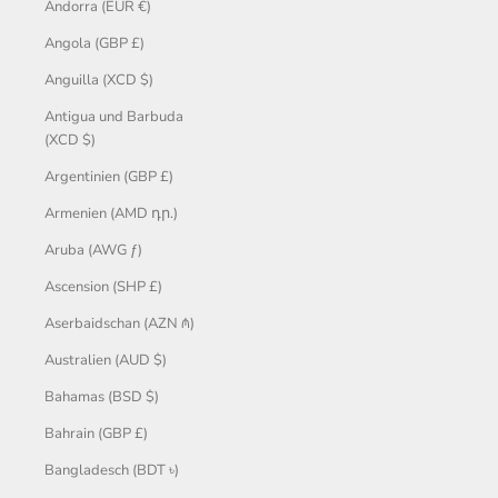
Andorra (EUR €)
Angola (GBP £)
Anguilla (XCD $)
Antigua und Barbuda
(XCD $)
Argentinien (GBP £)
Armenien (AMD դր.)
Aruba (AWG ƒ)
Ascension (SHP £)
Aserbaidschan (AZN ₼)
Australien (AUD $)
Bahamas (BSD $)
Bahrain (GBP £)
Bangladesch (BDT ৳)