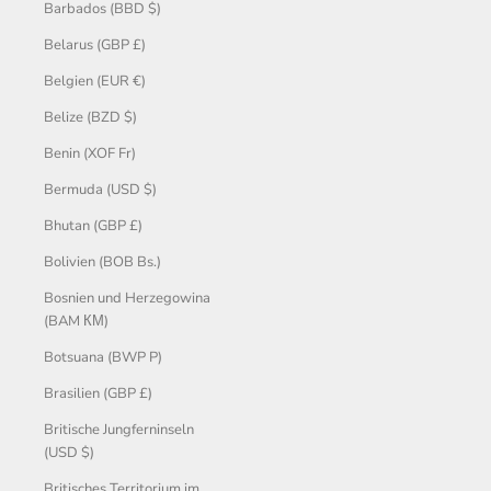
Barbados (BBD $)
Belarus (GBP £)
Belgien (EUR €)
Belize (BZD $)
Benin (XOF Fr)
Bermuda (USD $)
Bhutan (GBP £)
Bolivien (BOB Bs.)
Bosnien und Herzegowina
(BAM КМ)
Botsuana (BWP P)
Brasilien (GBP £)
Britische Jungferninseln
(USD $)
Britisches Territorium im