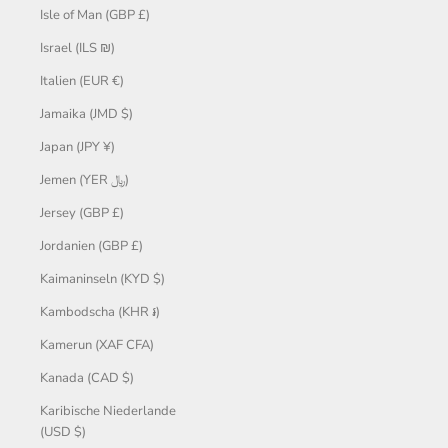
Isle of Man (GBP £)
Israel (ILS ₪)
Italien (EUR €)
Jamaika (JMD $)
Japan (JPY ¥)
Jemen (YER ﷼)
Jersey (GBP £)
Jordanien (GBP £)
Kaimaninseln (KYD $)
Kambodscha (KHR ៛)
Kamerun (XAF CFA)
Kanada (CAD $)
Karibische Niederlande
(USD $)