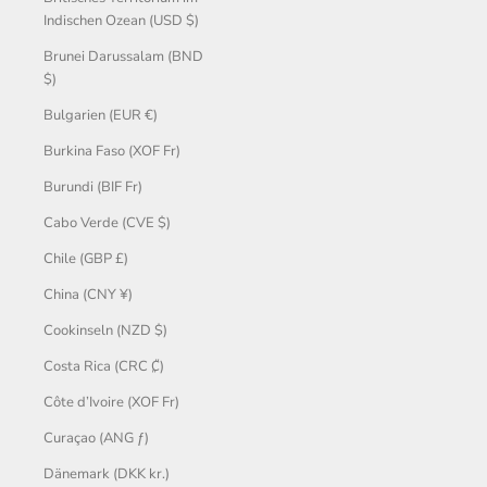
Indischen Ozean (USD $)
Brunei Darussalam (BND
$)
Bulgarien (EUR €)
Burkina Faso (XOF Fr)
Burundi (BIF Fr)
Cabo Verde (CVE $)
Chile (GBP £)
China (CNY ¥)
Cookinseln (NZD $)
Costa Rica (CRC ₡)
Côte d’Ivoire (XOF Fr)
Curaçao (ANG ƒ)
Dänemark (DKK kr.)