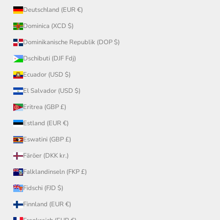
Deutschland (EUR €)
Dominica (XCD $)
Dominikanische Republik (DOP $)
Dschibuti (DJF Fdj)
Ecuador (USD $)
El Salvador (USD $)
Eritrea (GBP £)
Estland (EUR €)
Eswatini (GBP £)
Färöer (DKK kr.)
Falklandinseln (FKP £)
Fidschi (FJD $)
Finnland (EUR €)