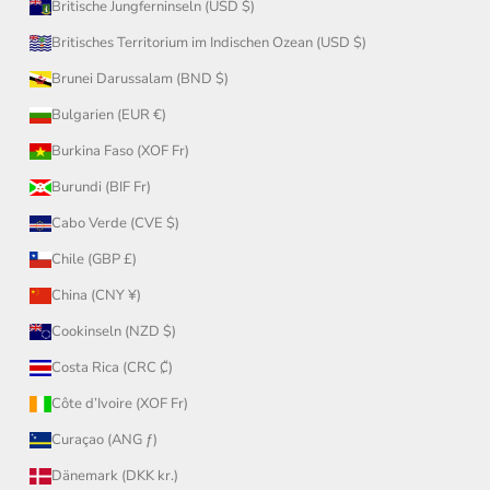
Britische Jungferninseln (USD $)
Britisches Territorium im Indischen Ozean (USD $)
Brunei Darussalam (BND $)
Bulgarien (EUR €)
Burkina Faso (XOF Fr)
Burundi (BIF Fr)
Cabo Verde (CVE $)
Chile (GBP £)
China (CNY ¥)
Cookinseln (NZD $)
Costa Rica (CRC ₡)
Côte d’Ivoire (XOF Fr)
Curaçao (ANG ƒ)
Dänemark (DKK kr.)