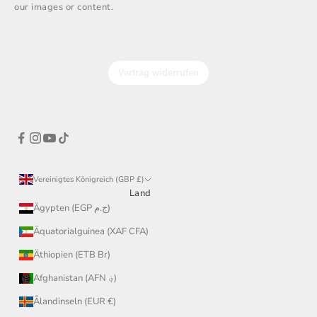
our images or content.
Vereinigtes Königreich (GBP £)
Land
Ägypten (EGP ج.م)
Äquatorialguinea (XAF CFA)
Äthiopien (ETB Br)
Afghanistan (AFN ؋)
Ålandinseln (EUR €)