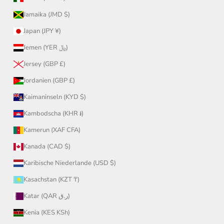
Jamaika (JMD $)
Japan (JPY ¥)
Jemen (YER ﷼)
Jersey (GBP £)
Jordanien (GBP £)
Kaimaninseln (KYD $)
Kambodscha (KHR ៛)
Kamerun (XAF CFA)
Kanada (CAD $)
Karibische Niederlande (USD $)
Kasachstan (KZT ₸)
Katar (QAR ر.ق)
Kenia (KES KSh)