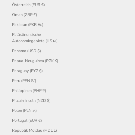
Österreich (EUR €)
Oman (GBP £)
Pakistan (PKR ₨)
Palästinensische
Autonomiegebiete (ILS ₪)
Panama (USD $)
Papua-Neuguinea (PGK K)
Paraguay (PYG ₲)
Peru (PEN S/)
Philippinen (PHP ₱)
Pitcairninseln (NZD $)
Polen (PLN zł)
Portugal (EUR €)
Republik Moldau (MDL L)