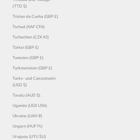
(TTD $)
Tristan da Cunha (GBP £)
Tschad (XAF CFA)
Tschechien (CZK Kč)
Türkei (GBP £)
Tunesien (GBP £)
Turkmenistan (GBP £)
Turks- und Caicosinseln
(USD $)
Tuvalu (AUD $)
Uganda (UGX USh)
Ukraine (UAH ₴)
Ungarn (HUF Ft)
Uruguay (UYU $U)