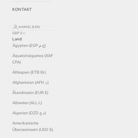
KONTAKT
ANMELDEN
GBP £
Land
Ägypten (EGP ج.م)
Äquatorialguinea (XAF
CFA)
Äthiopien (ETB Br)
Afghanistan (AFN ؋)
Ålandinseln (EUR €)
Albanien (ALL L)
Algerien (DZD د.ج)
Amerikanische
Überseeinseln (USD $)