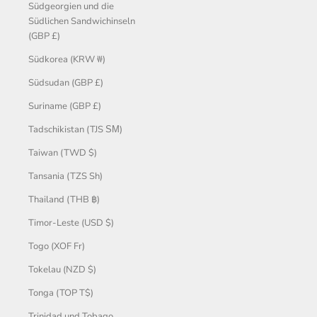
Südgeorgien und die
Südlichen Sandwichinseln
(GBP £)
Südkorea (KRW ₩)
Südsudan (GBP £)
Suriname (GBP £)
Tadschikistan (TJS ЅМ)
Taiwan (TWD $)
Tansania (TZS Sh)
Thailand (THB ฿)
Timor-Leste (USD $)
Togo (XOF Fr)
Tokelau (NZD $)
Tonga (TOP T$)
Trinidad und Tobago