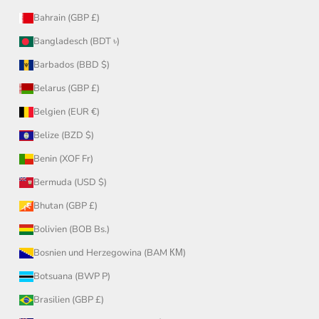
Bahrain (GBP £)
Bangladesch (BDT ৳)
Barbados (BBD $)
Belarus (GBP £)
Belgien (EUR €)
Belize (BZD $)
Benin (XOF Fr)
Bermuda (USD $)
Bhutan (GBP £)
Bolivien (BOB Bs.)
Bosnien und Herzegowina (BAM КМ)
Botsuana (BWP P)
Brasilien (GBP £)