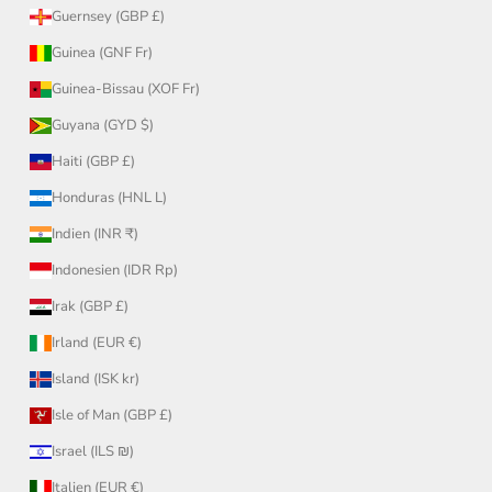
Guernsey (GBP £)
Guinea (GNF Fr)
Guinea-Bissau (XOF Fr)
Guyana (GYD $)
Haiti (GBP £)
Honduras (HNL L)
Indien (INR ₹)
Indonesien (IDR Rp)
Irak (GBP £)
Irland (EUR €)
Island (ISK kr)
Isle of Man (GBP £)
Israel (ILS ₪)
Italien (EUR €)