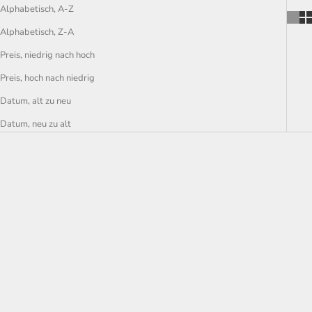
Alphabetisch, A-Z
Alphabetisch, Z-A
Preis, niedrig nach hoch
Preis, hoch nach niedrig
Datum, alt zu neu
Datum, neu zu alt
Optionen auswählen
Optionen auswählen
TITAN-RENNROHR (NICHT
TITAN-RENNROHR