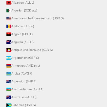
Albanien (ALL L)
Algerien (DZD د.ج)
Amerikanische Überseeinseln (USD $)
Andorra (EUR €)
Angola (GBP £)
Anguilla (XCD $)
Antigua und Barbuda (XCD $)
Argentinien (GBP £)
Armenien (AMD դր.)
Aruba (AWG ƒ)
Ascension (SHP £)
Aserbaidschan (AZN ₼)
Australien (AUD $)
Bahamas (BSD $)