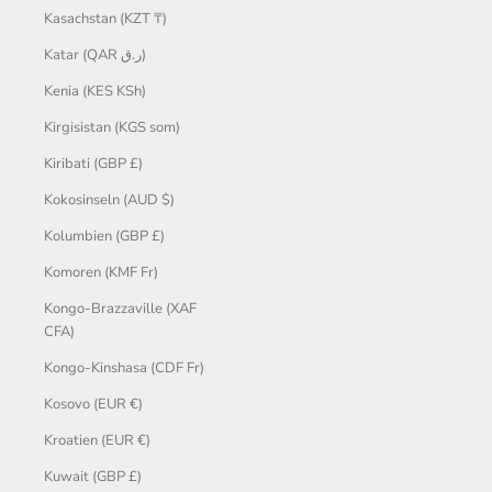
Kasachstan (KZT ₸)
Katar (QAR ر.ق)
Kenia (KES KSh)
Kirgisistan (KGS som)
Kiribati (GBP £)
Kokosinseln (AUD $)
Kolumbien (GBP £)
Komoren (KMF Fr)
Kongo-Brazzaville (XAF
CFA)
Kongo-Kinshasa (CDF Fr)
Kosovo (EUR €)
Kroatien (EUR €)
Kuwait (GBP £)