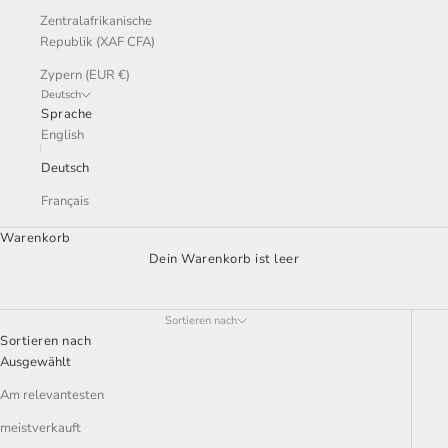
Zentralafrikanische
Republik (XAF CFA)
Zypern (EUR €)
Deutsch
Sprache
English
Deutsch
Français
Warenkorb
Dein Warenkorb ist leer
992 GT3 RENNROHRE
Sortieren nach
Sortieren nach
Ausgewählt
Am relevantesten
meistverkauft