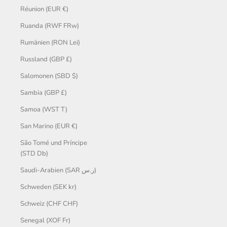
Réunion (EUR €)
Ruanda (RWF FRw)
Rumänien (RON Lei)
Russland (GBP £)
Salomonen (SBD $)
Sambia (GBP £)
Samoa (WST T)
San Marino (EUR €)
São Tomé und Príncipe
(STD Db)
Saudi-Arabien (SAR ر.س)
Schweden (SEK kr)
Schweiz (CHF CHF)
Senegal (XOF Fr)